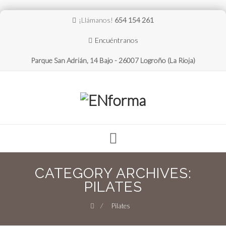
¡Llámanos!
654 154 261
Encuéntranos
Parque San Adrián, 14 Bajo - 26007 Logroño (La Rioja)
Skip
to
CATEGORY ARCHIVES:
SERVICIOS
ESPECIALISTAS
BLOG
TARIFAS
content
PILATES
⁄
Pilates
COLABORACIONES
CONTACTO