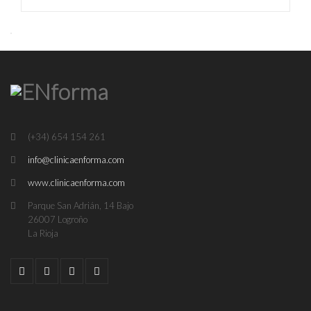
(+34) 654 154 261
info@clinicaenforma.com
www.clinicaenforma.com
Parque San Adrián, 14 Bajo
26007 Logroño
La Rioja